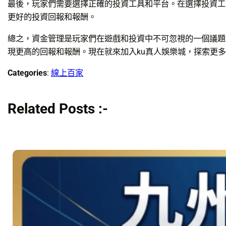
最後，玩家們需要選擇正確的投資工具和平台。在選擇投資工
更好的投資回報和報酬。
總之，資金管理是玩家們在遊戲和投資中不可忽視的一個議題
現更高的回報和報酬。現在就來加入ku真人娛樂城，探索更
Categories
:
線上百家
Related Posts :-