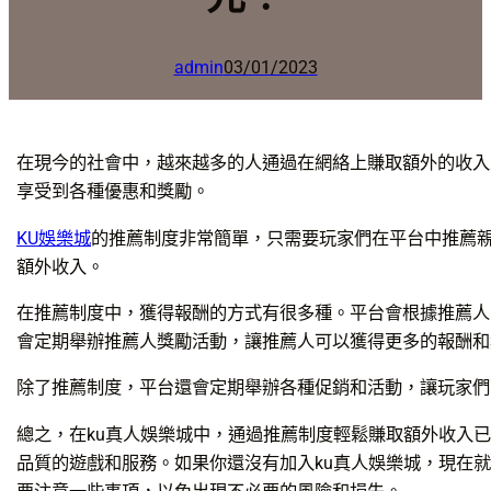
admin
03/01/2023
在現今的社會中，越來越多的人通過在網絡上賺取額外的收入
享受到各種優惠和獎勵。
KU娛樂城
的推薦制度非常簡單，只需要玩家們在平台中推薦
額外收入。
在推薦制度中，獲得報酬的方式有很多種。平台會根據推薦人
會定期舉辦推薦人獎勵活動，讓推薦人可以獲得更多的報酬和
除了推薦制度，平台還會定期舉辦各種促銷和活動，讓玩家們
總之，在ku真人娛樂城中，通過推薦制度輕鬆賺取額外收入
品質的遊戲和服務。如果你還沒有加入ku真人娛樂城，現在