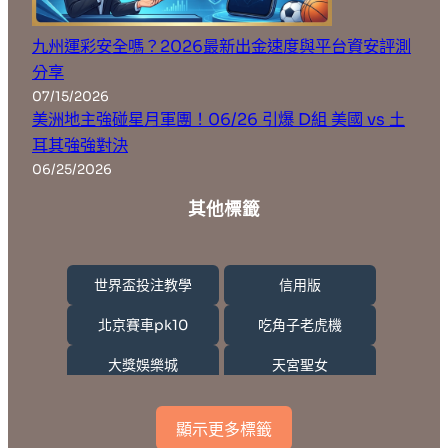
九州運彩安全嗎？2026最新出金速度與平台資安評測
分享
07/15/2026
美洲地主強碰星月軍團！06/26 引爆 D組 美國 vs 土
耳其強強對決
06/25/2026
其他標籤
世界盃投注教學
信用版
北京賽車pk10
吃角子老虎機
大獎娛樂城
天宮聖女
娛樂城
娛樂城優惠
顯示更多標籤
娛樂城體驗金
娛樂城體驗金500