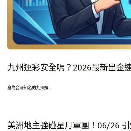
九州運彩安全嗎？2026最新出金
身為台灣知名的九州娛…
美洲地主強碰星月軍團！06/26 引爆