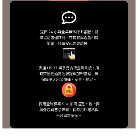
戰神賽特 通博送8888
玩運彩
現金版
老虎機
提供 24 小時全年無休線上客服，隨
老虎機攻略
老虎機遊戲
時協助處理註冊、存提款與遊戲相關
問題，打造安心娛樂環境。
老虎機遊戲全解析
通博娛樂城
運彩官網
香港六合彩
支援 USDT 與多元合法金流系統，所
有交易經過實名驗證與加密處理，確
保每筆入出金快速、安全、穩定。
採用全球標準 SSL 加密協定，防止資
料外洩與惡意攻擊，保障用戶隱私與
平台資料安全。