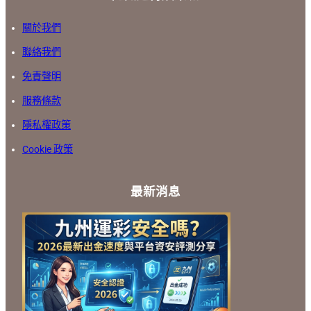
關於我們
聯絡我們
免責聲明
服務條款
隱私權政策
Cookie 政策
最新消息