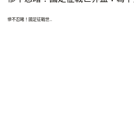
慘不忍睹！國足征戰世…