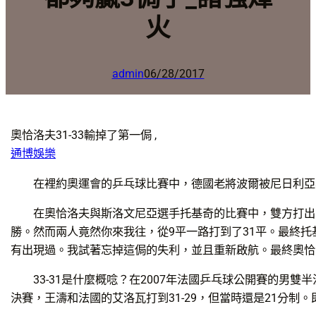
火
admin
06/28/2017
奧恰洛夫31-33輸掉了第一侷 ,
通博娛樂
在裡約奧運會的乒乓球比賽中，德國老將波爾被尼日利亞黑
在奧恰洛夫與斯洛文尼亞選手托基奇的比賽中，雙方打出了罕見
勝。然而兩人竟然你來我往，從9平一路打到了31平。最終
有出現過。我試著忘掉這侷的失利，並且重新啟航。最終奧恰洛
33-31是什麼概唸？在2007年法國乒乓球公開賽的男雙半
決賽，王濤和法國的艾洛瓦打到31-29，但當時還是21分