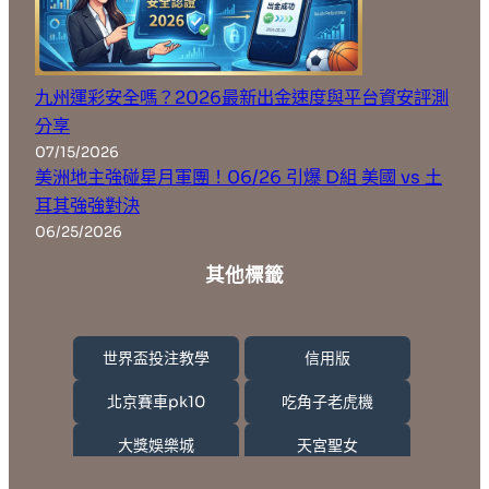
九州運彩安全嗎？2026最新出金速度與平台資安評測
分享
07/15/2026
美洲地主強碰星月軍團！06/26 引爆 D組 美國 vs 土
耳其強強對決
06/25/2026
其他標籤
世界盃投注教學
信用版
北京賽車pk10
吃角子老虎機
大獎娛樂城
天宮聖女
娛樂城
娛樂城優惠