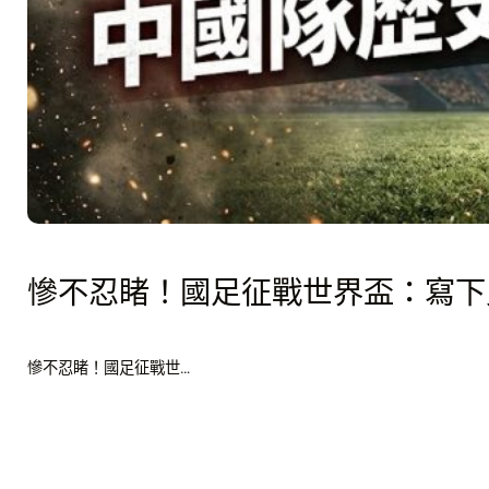
慘不忍睹！國足征戰世界盃：寫下
慘不忍睹！國足征戰世…