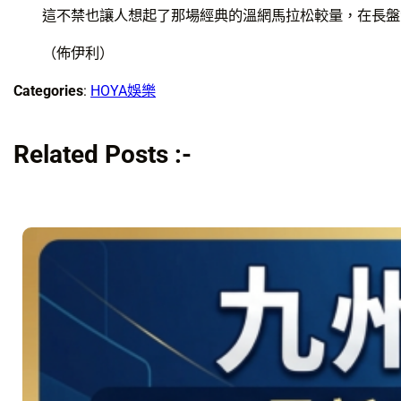
這不禁也讓人想起了那場經典的溫網馬拉松較量，在長盤決勝
（佈伊利）
Categories
:
HOYA娛樂
Related Posts :-