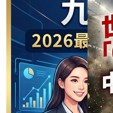
強碰星月
軍團！
06/26 引
爆 D組 美
國 vs 土耳
其強強對
決
美洲地主強碰星月
軍團…
:
Read More
美