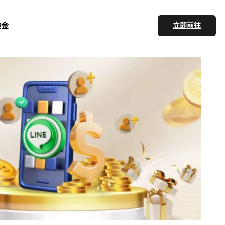
驗金
立即前往