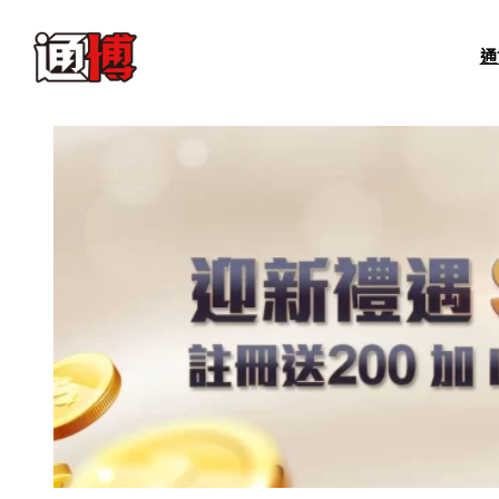
跳
至
通
主
要
內
容