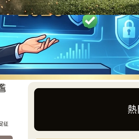
2019 年 12 月
2019 年 11 月
2019 年 8 月
2019 年 7 月
2019 年 5 月
足
2017 年 6 月
界
下
尷
熱
足征