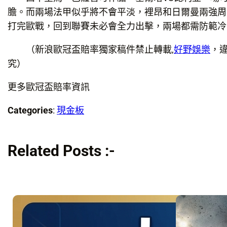
膽。而兩場法甲似乎將不會平淡，裡昂和日爾曼兩強周
打完歐戰，回到聯賽未必會全力出擊，兩場都需防範冷
（新浪歐冠盃賠率獨家稿件禁止轉載,
好野娛樂
，
究）
更多歐冠盃賠率資訊
Categories
:
現金板
Related Posts :-
美洲地主