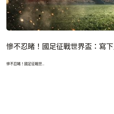
慘不忍睹！國足征戰世界盃：寫下
慘不忍睹！國足征戰世…