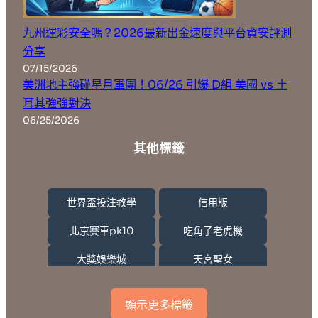
九州運彩安全嗎？2026最新出金速度與平台資安評測
分享
07/15/2026
美洲地主強碰星月軍團！06/26 引爆 D組 美國 vs 土
耳其強強對決
06/25/2026
其他標籤
世界盃投注教學
信用版
北京賽車pk10
吃角子老虎機
大獎娛樂城
天宮聖女
娛樂城
娛樂城優惠
顯示更多標籤
娛樂城體驗金
娛樂城體驗金500