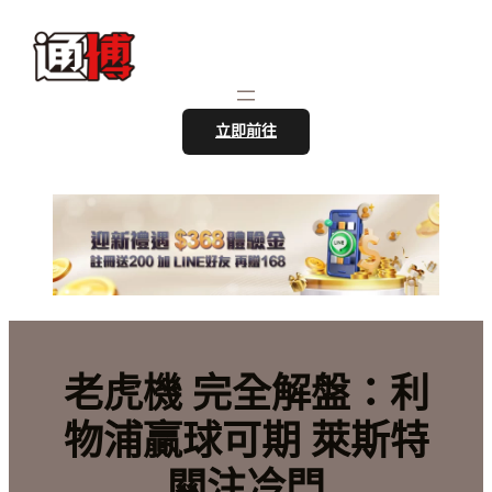
跳
至
主
要
立即前往
內
容
老虎機 完全解盤：利
物浦贏球可期 萊斯特
關注冷門