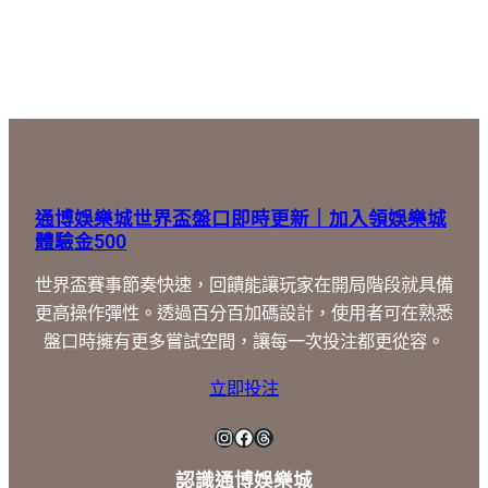
通博娛樂城世界盃盤口即時更新｜加入領娛樂城
體驗金500
世界盃賽事節奏快速，回饋能讓玩家在開局階段就具備
更高操作彈性。透過百分百加碼設計，使用者可在熟悉
盤口時擁有更多嘗試空間，讓每一次投注都更從容。
立即投注
Instagram
Facebook
Threads
認識通博娛樂城