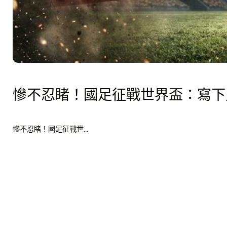
慘不忍睹！國足征戰世界盃：寫下
慘不忍睹！國足征戰世…