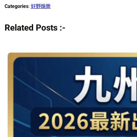
Categories
:
好野娛樂
Related Posts :-