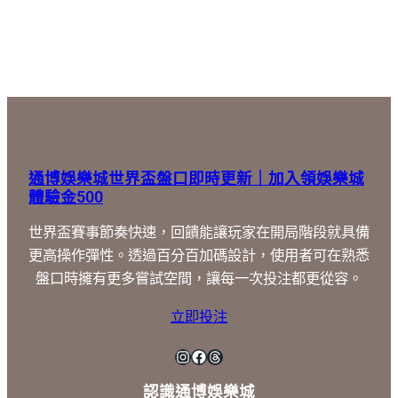
通博娛樂城世界盃盤口即時更新｜加入領娛樂城
體驗金500
世界盃賽事節奏快速，回饋能讓玩家在開局階段就具備
更高操作彈性。透過百分百加碼設計，使用者可在熟悉
盤口時擁有更多嘗試空間，讓每一次投注都更從容。
立即投注
Instagram
Facebook
Threads
認識通博娛樂城