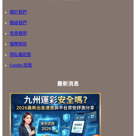
關於我們
聯絡我們
免責聲明
服務條款
隱私權政策
Cookie 政策
最新消息