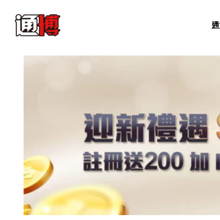
跳
至
通
主
要
內
容