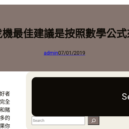
虎機最佳建議是按照數學公式
admin
07/01/2019
好者
S
完全
和賭
多的
S
果你
e