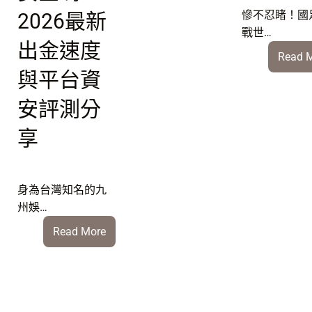
國
慘不忍睹！國
2026最新
vs
戰世…
土
出金速度
Read 
耳
與平台資
其
強
安評測分
強
對
享
決
身為台灣知名的九
州娛…
:
Read More
九
州
運
彩