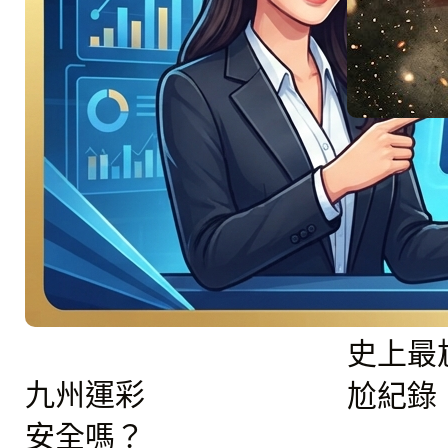
:
Read More
美
洲
地
主
強
慘不忍
碰
星
睹！國
月
軍
征戰世
團！
盃：寫
06/26
引
史上最
爆
D
九州運彩
尬紀錄
組
安全嗎？
美