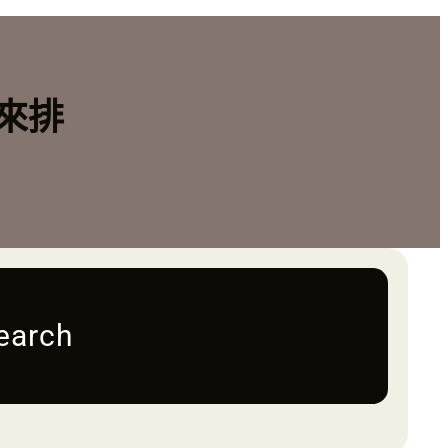
來排
earch