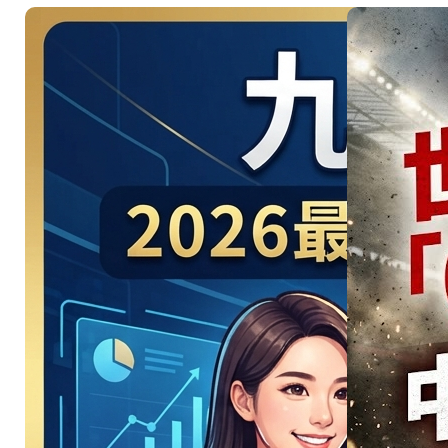
美洲地主
強碰星月
軍團！
06/26 引
爆 D組 美
國 vs 土耳
其強強對
決
美洲地主強碰星月
軍團…