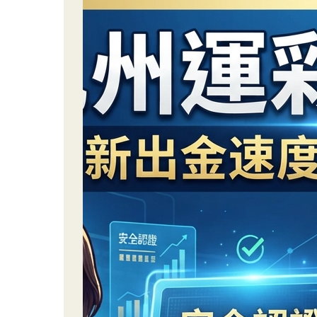
上
最
尷
尬
紀
錄