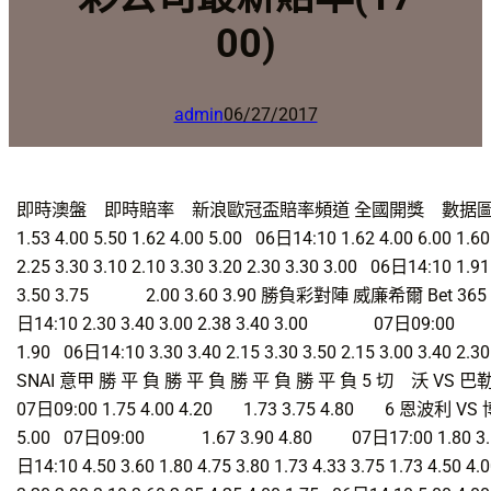
00)
admin
06/27/2017
即時澳盤 即時賠率 新浪歐冠盃賠率頻道 全國開獎 數据圖表 勝負彩對陣 威廉希
1.53 4.00 5.50 1.62 4.00 5.00 06日14:10 1.62 4.00 6.00 1.
2.25 3.30 3.10 2.10 3.30 3.20 2.30 3.30 3.00 06日14:10 1.9
3.50 3.75 2.00 3.60 3.90 勝負彩對陣 威廉希爾 Bet 365 立博 O
日14:10 2.30 3.40 3.00 2.38 3.40 3.00 07日09:00 2.
1.90 06日14:10 3.30 3.40 2.15 3.30 3.50 2.15 3.00 
SNAI 意甲 勝 平 負 勝 平 負 勝 平 負 勝 平 負 5 切 沃 VS 巴勒莫 1.62 4.20
07日09:00 1.75 4.00 4.20 1.73 3.75 4.80 6 恩波利 VS 博洛尼 1.8
5.00 07日09:00 1.67 3.90 4.80 07日17:00 1.80 3.50 4.50 
日14:10 4.50 3.60 1.80 4.75 3.80 1.73 4.33 3.75 1.73