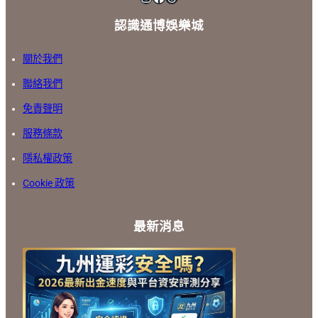
認識通博娛樂城
關於我們
聯絡我們
免責聲明
服務條款
隱私權政策
Cookie 政策
最新消息