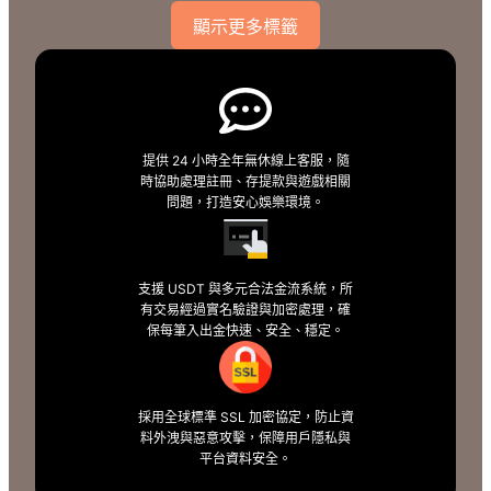
顯示更多標籤
娛樂城體驗金
娛樂城體驗金500
戰神賽特 通博送8888
玩運彩
現金版
老虎機
提供 24 小時全年無休線上客服，隨
老虎機攻略
老虎機遊戲
時協助處理註冊、存提款與遊戲相關
問題，打造安心娛樂環境。
老虎機遊戲全解析
通博娛樂城
運彩官網
香港六合彩
支援 USDT 與多元合法金流系統，所
有交易經過實名驗證與加密處理，確
保每筆入出金快速、安全、穩定。
採用全球標準 SSL 加密協定，防止資
料外洩與惡意攻擊，保障用戶隱私與
平台資料安全。