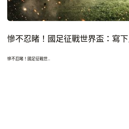
慘不忍睹！國足征戰世界盃：寫下
慘不忍睹！國足征戰世…