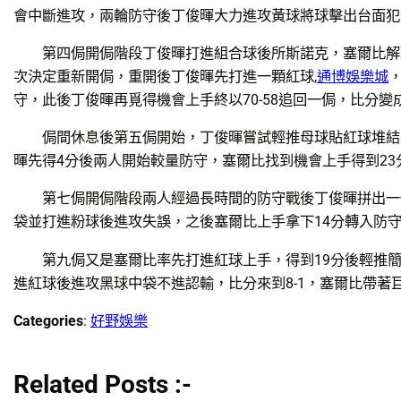
會中斷進攻，兩輪防守後丁俊暉大力進攻黃球將球擊出台面犯規，
第四侷開侷階段丁俊暉打進組合球後所斯諾克，塞爾比解球
次決定重新開侷，重開後丁俊暉先打進一顆紅球,
通博娛樂城
守，此後丁俊暉再覓得機會上手終以70-58追回一侷，比分變成
侷間休息後第五侷開始，丁俊暉嘗試輕推母球貼紅球堆結果力
暉先得4分後兩人開始較量防守，塞爾比找到機會上手得到23
第七侷開侷階段兩人經過長時間的防守戰後丁俊暉拼出一個機
袋並打進粉球後進攻失誤，之後塞爾比上手拿下14分轉入防守
第九侷又是塞爾比率先打進紅球上手，得到19分後輕推簡單
進紅球後進攻黑球中袋不進認輸，比分來到8-1，塞爾比帶
Categories
:
好野娛樂
Related Posts :-