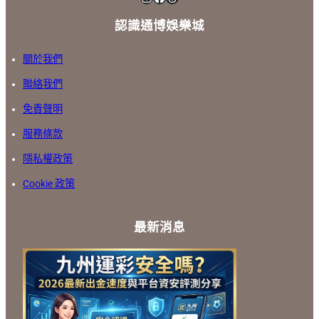
認識通博娛樂城
關於我們
聯絡我們
免責聲明
服務條款
隱私權政策
Cookie 政策
最新消息