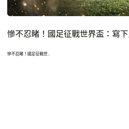
慘不忍睹！國足征戰世界盃：寫下
慘不忍睹！國足征戰世…