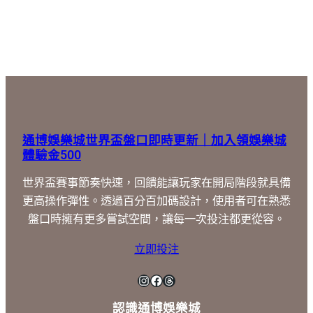
通博娛樂城世界盃盤口即時更新｜加入領娛樂城
體驗金500
世界盃賽事節奏快速，回饋能讓玩家在開局階段就具備
更高操作彈性。透過百分百加碼設計，使用者可在熟悉
盤口時擁有更多嘗試空間，讓每一次投注都更從容。
立即投注
Instagram
Facebook
Threads
認識通博娛樂城