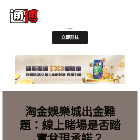
跳
至
主
要
立即前往
內
容
淘金娛樂城出金難
題：線上賭場是否踏
實兌現承諾？