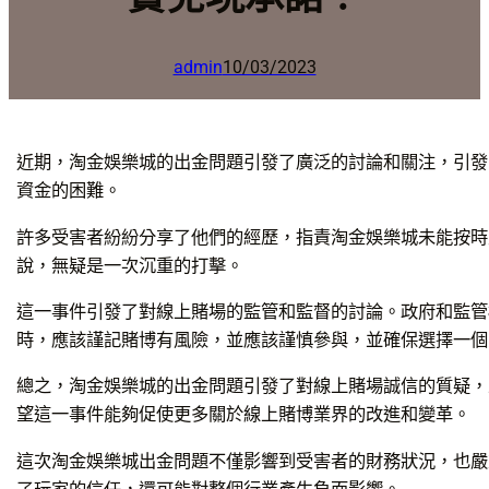
admin
10/03/2023
近期，淘金娛樂城的出金問題引發了廣泛的討論和關注，引發
資金的困難。
許多受害者紛紛分享了他們的經歷，指責淘金娛樂城未能按時
說，無疑是一次沉重的打擊。
這一事件引發了對線上賭場的監管和監督的討論。政府和監管
時，應該謹記賭博有風險，並應該謹慎參與，並確保選擇一個
總之，淘金娛樂城的出金問題引發了對線上賭場誠信的質疑，
望這一事件能夠促使更多關於線上賭博業界的改進和變革。
這次淘金娛樂城出金問題不僅影響到受害者的財務狀況，也嚴