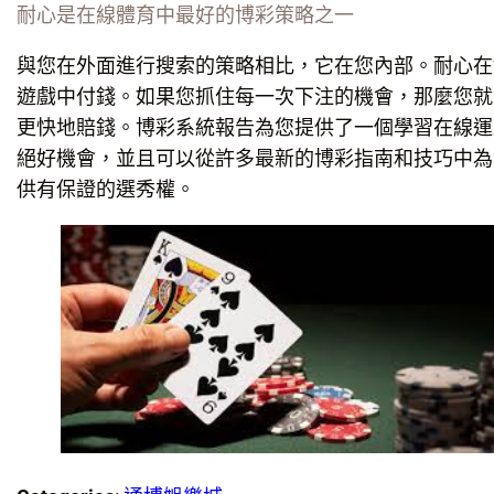
耐心是在線體育中最好的博彩策略之一
與您在外面進行搜索的策略相比，它在您內部。耐心在
遊戲中付錢。如果您抓住每一次下注的機會，那麼您就
更快地賠錢。博彩系統報告為您提供了一個學習在線運
絕好機會，並且可以從許多最新的博彩指南和技巧中為
供有保證的選秀權。