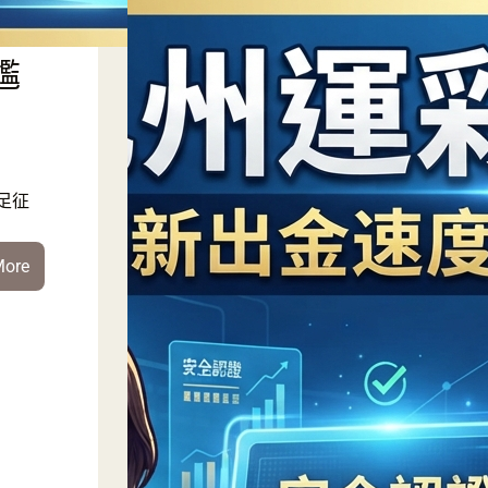
下
尷
足征
:
More
慘
不
忍
睹！
國
足
征
戰