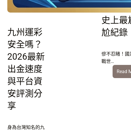
盃：寫
06/26
引
史上最
爆
D
九州運彩
尬紀錄
組
安全嗎？
美
國
慘不忍睹！國
2026最新
vs
戰世…
土
出金速度
Read 
耳
與平台資
其
強
安評測分
強
對
享
決
身為台灣知名的九