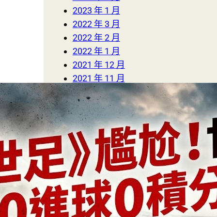
2023 年 1 月
2022 年 3 月
2022 年 2 月
2022 年 1 月
2021 年 12 月
2021 年 11 月
2021 年 10 月
2020 年 9 月
2020 年 8 月
2020 年 7 月
2020 年 6 月
2020 年 5 月
2020 年 4 月
2020 年 3 月
2020 年 2 月
2020 年 1 月