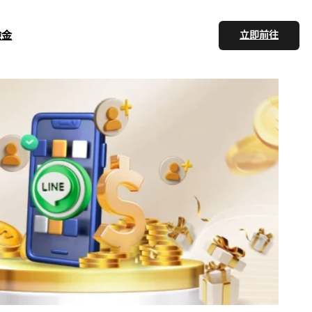
驗金
立即前往