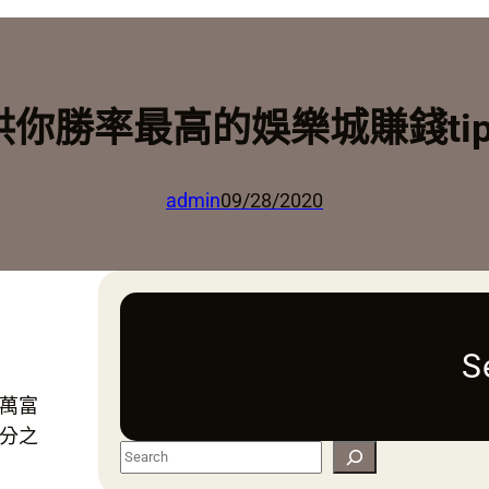
供你勝率最高的娛樂城賺錢tip
admin
09/28/2020
S
萬富
分之
S
e