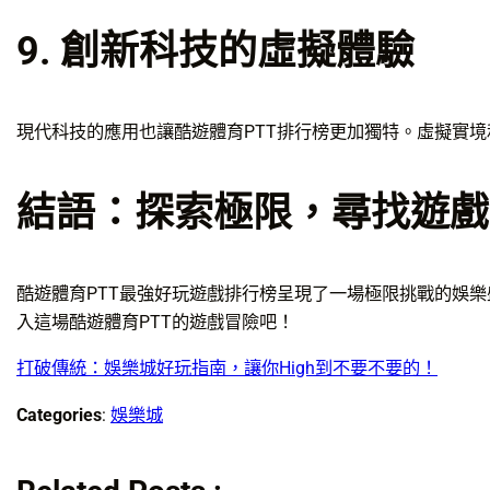
9.
創新科技的虛擬體驗
現代科技的應用也讓酷遊體育PTT排行榜更加獨特。虛擬實
結語：探索極限，尋找遊戲
酷遊體育PTT最強好玩遊戲排行榜呈現了一場極限挑戰的娛
入這場酷遊體育PTT的遊戲冒險吧！
打破傳統：娛樂城好玩指南，讓你High到不要不要的！
Categories
:
娛樂城