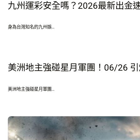
九州運彩安全嗎？2026最新出金
身為台灣知名的九州娛…
美洲地主強碰星月軍團！06/26 引爆
美洲地主強碰星月軍團…