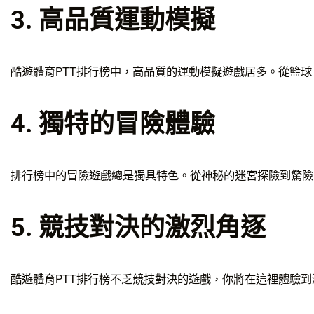
3.
高品質運動模擬
酷遊體育PTT排行榜中，高品質的運動模擬遊戲居多。從籃
4.
獨特的冒險體驗
排行榜中的冒險遊戲總是獨具特色。從神秘的迷宮探險到驚險
5.
競技對決的激烈角逐
酷遊體育PTT排行榜不乏競技對決的遊戲，你將在這裡體驗