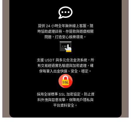
戰神賽特 通博送8888
玩運彩
現金版
老虎機
提供 24 小時全年無休線上客服，隨
老虎機攻略
老虎機遊戲
時協助處理註冊、存提款與遊戲相關
問題，打造安心娛樂環境。
老虎機遊戲全解析
通博娛樂城
運彩官網
香港六合彩
支援 USDT 與多元合法金流系統，所
有交易經過實名驗證與加密處理，確
保每筆入出金快速、安全、穩定。
採用全球標準 SSL 加密協定，防止資
料外洩與惡意攻擊，保障用戶隱私與
平台資料安全。