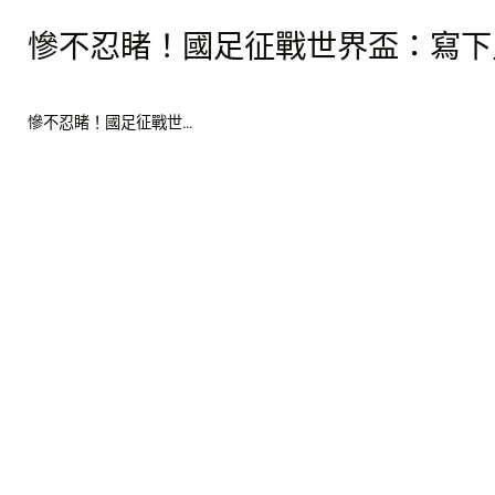
慘不忍睹！國足征戰世界盃：寫下
慘不忍睹！國足征戰世…