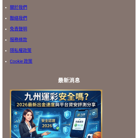
關於我們
聯絡我們
免責聲明
服務條款
隱私權政策
Cookie 政策
最新消息