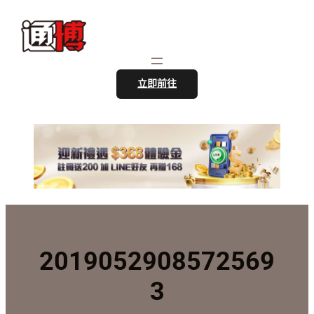
跳
至
主
要
立即前往
內
容
2019052908572569
3