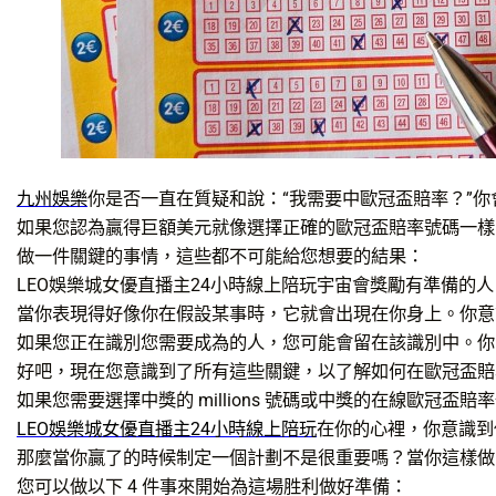
九州娛樂
你是否一直在質疑和說：“我需要中歐冠盃賠率？”
如果您認為贏得巨額美元就像選擇正確的歐冠盃賠率號碼一樣
做一件關鍵的事情，這些都不可能給您想要的結果：
LEO娛樂城女優直播主24小時線上陪玩宇宙會獎勵有準備的
當你表現得好像你在假設某事時，它就會出現在你身上。你意
如果您正在識別您需要成為的人，您可能會留在該識別中。你
好吧，現在您意識到了所有這些關鍵，以了解如何在歐冠盃賠
如果您需要選擇中獎的 millions 號碼或中獎的在線歐
LEO娛樂城女優直播主24小時線上陪玩
在你的心裡，你意識到
那麼當你贏了的時候制定一個計劃不是很重要嗎？當你這樣做
您可以做以下 4 件事來開始為這場胜利做好準備：