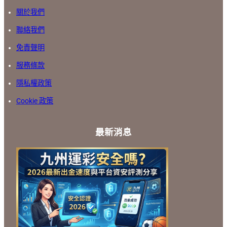
關於我們
聯絡我們
免責聲明
服務條款
隱私權政策
Cookie 政策
最新消息