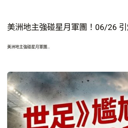
美洲地主強碰星月軍團！06/26 引爆
美洲地主強碰星月軍團…