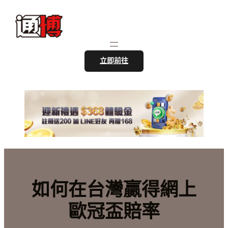
跳
至
主
要
立即前往
內
容
如何在台灣贏得網上
歐冠盃賠率