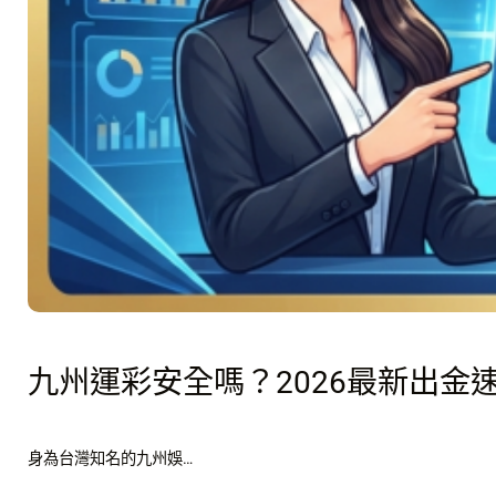
九州運彩安全嗎？2026最新出金
身為台灣知名的九州娛…