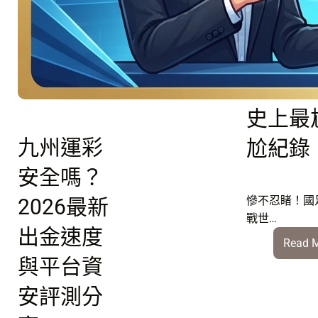
星
睹！國
月
軍
征戰世
團！
盃：寫
06/26
引
史上最
爆
D
九州運彩
尬紀錄
組
安全嗎？
美
國
慘不忍睹！國
2026最新
vs
戰世…
土
出金速度
Read 
耳
與平台資
其
強
安評測分
強
對