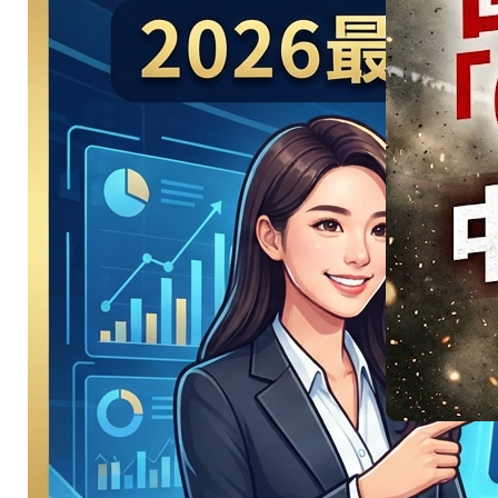
爆 D組 美
國 vs 土耳
其強強對
決
美洲地主強碰星月
軍團…
:
Read More
美
洲
地
主
強
慘不忍
碰