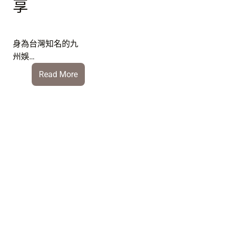
享
決
身為台灣知名的九
州娛…
:
Read More
九
州
運
彩
安
全
嗎？
2026
最
新
出
金