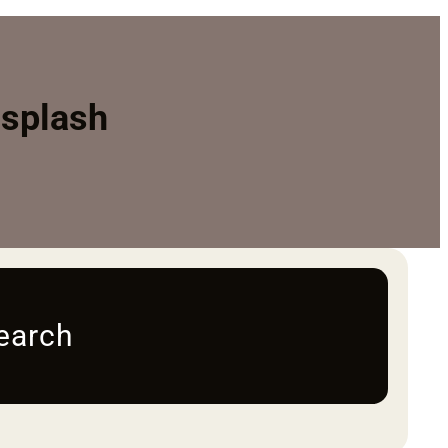
nsplash
earch