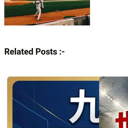
Related Posts :-
美洲地主
強碰星月
軍團！
06/26 引