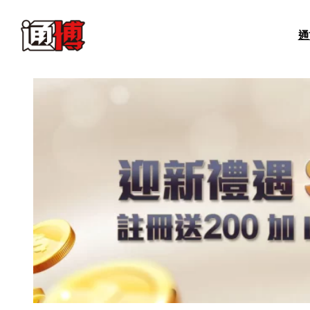
跳
至
通
主
要
內
容