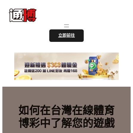
跳
至
主
要
立即前往
內
容
如何在台灣在線體育
博彩中了解您的遊戲