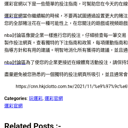
運彩官網以下是一些簡單的投注指南，可幫助您在今天的在線
運彩官網
當你繼續輸的時候，不要再試圖通過設置更大的賭注
您的全部賭注花在一種可能性上，在您關注的遊戲或視頻遊戲
nba討論區像變企業一樣進行您的投注，仔細檢查每一筆交
製作投注網頁。查看獨特的下注指南和政策，每項運動指南和
指導方針和有用的建議。明智地消化所有獲得的建議，並且通
nba討論區
為了使您的企業更接近在線體育活動投注，請保持
盡量避免被您熟悉的一個獨特的投注網頁所吸引，並且通常會
https://cnn.hkjclotto.com.tw/2021/11/%e9%9
Categories
:
玩運彩
, 
運彩官網
運彩官網
Related Posts :-