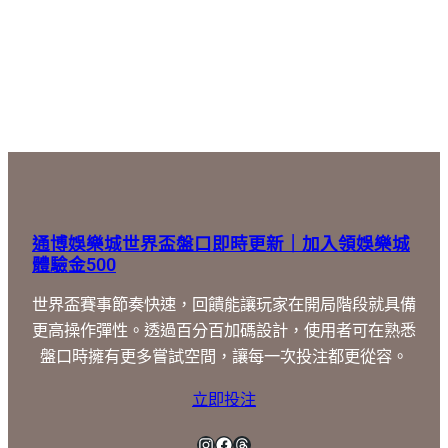
通博娛樂城世界盃盤口即時更新｜加入領娛樂城
體驗金500
世界盃賽事節奏快速，回饋能讓玩家在開局階段就具備
更高操作彈性。透過百分百加碼設計，使用者可在熟悉
盤口時擁有更多嘗試空間，讓每一次投注都更從容。
立即投注
Instagram
Facebook
Threads