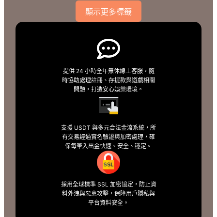
顯示更多標籤
娛樂城體驗金
娛樂城體驗金500
戰神賽特 通博送8888
玩運彩
現金版
老虎機
提供 24 小時全年無休線上客服，隨
老虎機攻略
老虎機遊戲
時協助處理註冊、存提款與遊戲相關
問題，打造安心娛樂環境。
老虎機遊戲全解析
通博娛樂城
運彩官網
香港六合彩
支援 USDT 與多元合法金流系統，所
有交易經過實名驗證與加密處理，確
保每筆入出金快速、安全、穩定。
採用全球標準 SSL 加密協定，防止資
料外洩與惡意攻擊，保障用戶隱私與
平台資料安全。