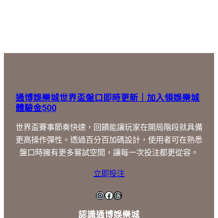
通博娛樂城世界盃盤口即時更新｜加入領娛樂城
體驗金500
世界盃賽事節奏快速，回饋能讓玩家在開局階段就具備
更高操作彈性。透過百分百加碼設計，使用者可在熟悉
盤口時擁有更多嘗試空間，讓每一次投注都更從容。
立即投注
Instagram
Facebook
Threads
認識通博娛樂城