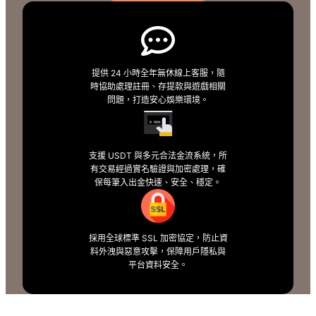
戰神賽特 通博送8888
玩運彩
現金版
老虎機
提供 24 小時全年無休線上客服，隨
老虎機攻略
老虎機遊戲
時協助處理註冊、存提款與遊戲相關
問題，打造安心娛樂環境。
老虎機遊戲全解析
通博娛樂城
運彩官網
香港六合彩
支援 USDT 與多元合法金流系統，所
有交易經過實名驗證與加密處理，確
保每筆入出金快速、安全、穩定。
採用全球標準 SSL 加密協定，防止資
料外洩與惡意攻擊，保障用戶隱私與
平台資料安全。