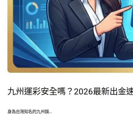
九州運彩安全嗎？2026最新出金
身為台灣知名的九州娛…