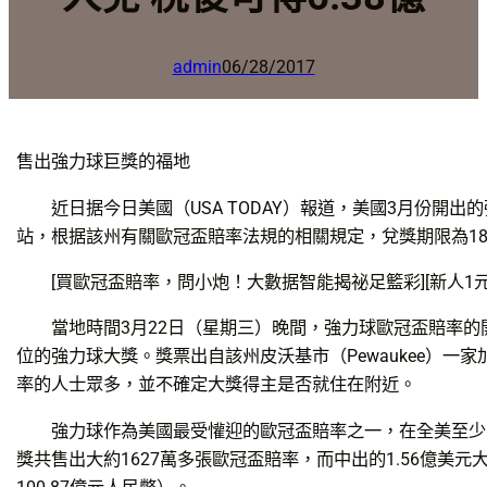
admin
06/28/2017
售出強力球巨獎的福地
近日据今日美國（USA TODAY）報道，美國3月份開出的
站，根据該州有關歐冠盃賠率法規的相關規定，兌獎期限為1
[買歐冠盃賠率，問小炮！大數据智能揭祕足籃彩][新人1元][
當地時間3月22日（星期三）晚間，強力球歐冠盃賠率的開獎號碼
位的強力球大獎。獎票出自該州皮沃基市（Pewaukee）一家
率的人士眾多，並不確定大獎得主是否就住在附近。
強力球作為美國最受懽迎的歐冠盃賠率之一，在全美至少有4
獎共售出大約1627萬多張歐冠盃賠率，而中出的1.56億美元