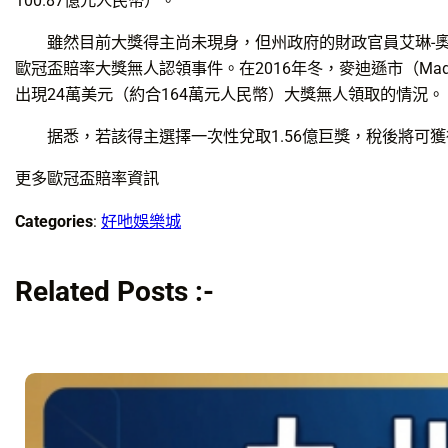
100.87億元人民幣）。
雖然目前大獎得主尚未現身，但州政府的財政官員艾琳-奧
歐冠盃賠率大獎無人認領事件。在2016年冬，麥迪遜市（Madis
出現24萬美元（約合164萬元人民幣）大獎無人領取的情況。
据悉，若該得主選擇一次性兌取1.56億巨獎，稅後將可獲得
更多歐冠盃賠率資訊
Categories
:
好吔娛樂城
Related Posts :-