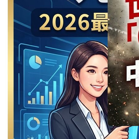
06/26 引
爆 D組 美
國 vs 土耳
其強強對
決
美洲地主強碰星月
軍團…
:
Read More
美
洲
地
主
強