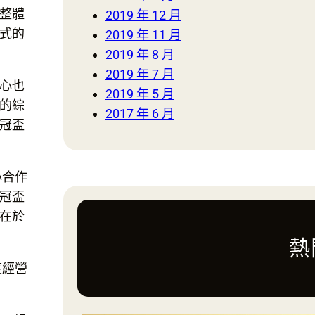
整體
2019 年 12 月
式的
2019 年 11 月
2019 年 8 月
2019 年 7 月
心也
2019 年 5 月
的綜
2017 年 6 月
冠盃
心合作
冠盃
在於
熱
度經營