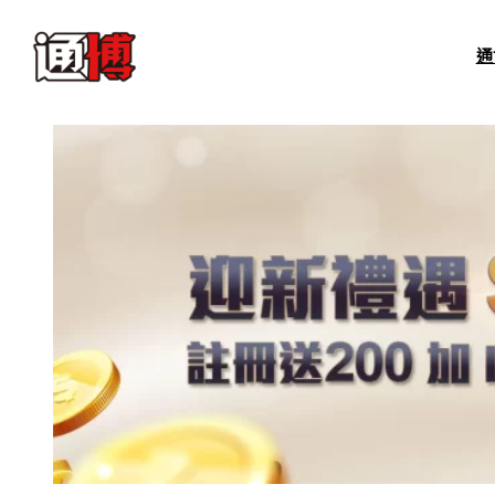
跳
至
通
主
要
內
容