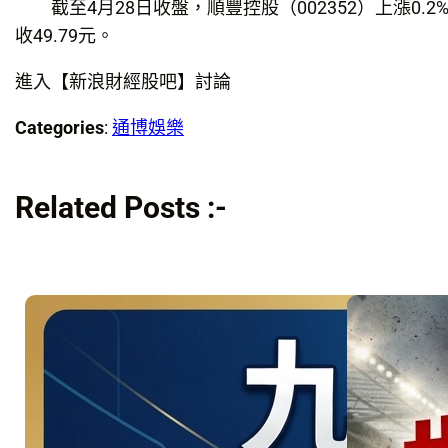
截至4月28日收盤，順豐控股（002352）上漲0.2
收49.79元。
進入【新浪財經股吧】討論
Categories
:
通博娛樂
Related Posts :-
美洲地主
強碰星月
軍團！