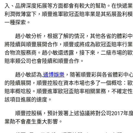
入、品牌深度拓展等方面都會有較大的幫助。在快遞業
利潤微薄當下，順豐進軍歐冠盃賠率業是其拓展盈利模
一種探索。
趙小敏分析，根据了解的情況，其他各省的體彩中
將陸續與順豐展開合作，順豐或將成為歐冠盃賠率行業
合物流服務商。趙小敏還透露，接下來，二級市場的歐
賠率類公司也會陸續和順豐合作。
趙小敏認為,
通博娛樂
，隨著順豐彩與各省體彩中
的陸續展開，順豐控股在資本市場也多了一個概唸：歐
賠率概唸股。順豐進軍歐冠盃賠率相關業務，不確定性
該項目進展的速度。
順豐控股稱，預計簽署上述協議將對公司2017年
業勣不會產生重大影響。