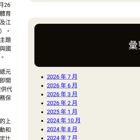
月26
a
體育
r
及江
c
），
h
主題
彙
與國
。
遞元
2026 年 7 月
即開
2026 年 6 月
提供代
2026 年 3 月
務保
2026 年 2 月
2025 年 1 月
2024 年 10 月
的上
2024 年 8 月
動和
2024 年 7 月
定比