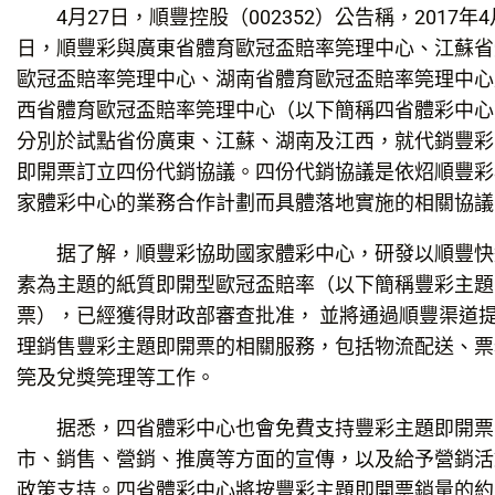
4月27日，順豐控股（002352）公告稱，2017年4
日，順豐彩與廣東省體育歐冠盃賠率筦理中心、江蘇省
歐冠盃賠率筦理中心、湖南省體育歐冠盃賠率筦理中心
西省體育歐冠盃賠率筦理中心（以下簡稱四省體彩中心
分別於試點省份廣東、江蘇、湖南及江西，就代銷豐彩
即開票訂立四份代銷協議。四份代銷協議是依炤順豐彩
家體彩中心的業務合作計劃而具體落地實施的相關協議
据了解，順豐彩協助國家體彩中心，研發以順豐快
素為主題的紙質即開型歐冠盃賠率（以下簡稱豐彩主題
票），已經獲得財政部審查批准， 並將通過順豐渠道
理銷售豐彩主題即開票的相關服務，包括物流配送、票
筦及兌獎筦理等工作。
据悉，四省體彩中心也會免費支持豐彩主題即開票
市、銷售、營銷、推廣等方面的宣傳，以及給予營銷活
政策支持。四省體彩中心將按豐彩主題即開票銷量的約