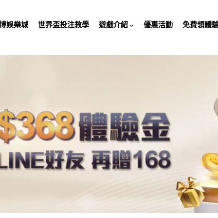
博娛樂城
世界盃投注教學
遊戲介紹
優惠活動
免費領體