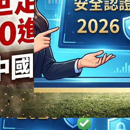
九州運彩安全嗎？2026最新出金速度與