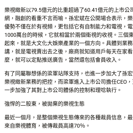
樂視緻新以79.5億元的比重超過了60.41億元的上市公
網，融創的看重不言而喻。孫宏斌在公開場合表示，樂
優勢不僅在於有視頻，更包括它有自制能力和電視，電
1000萬台的時候，它就相當於兩個衛視的收視。三個
起來，就是大文化大娛樂產業的一個方向。具體到業務
講，就是電視賣出去之後，廠商就知道用戶每天在家看
麼，就可以定點推送廣告，當然還包括會員收入。
有了同屬聯想係的梁軍站隊支持，也進一步加大了孫宏
樂視緻新業務的把控，而梁軍進入上市公司擔任CEO，
一步加強了其對上市公司體係的控制和理唸執行。
強悍的二股東，被拋棄的樂視生態
最近一個月，是整個樂視生態傳來的各種裁員信息，最
來自樂視體育，被傳裁員高達70％。