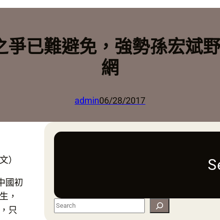
之爭已難避免，強勢孫宏斌野蠻
網
admin
06/28/2017
文）
S
中國初
生，
S
，只
e