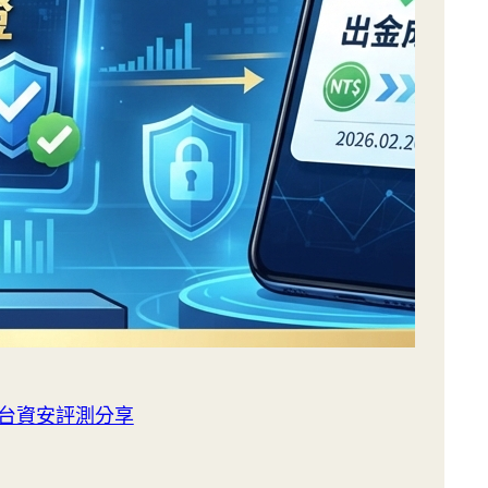
平台資安評測分享