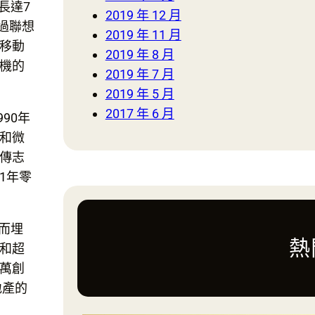
長達7
2019 年 12 月
過聯想
2019 年 11 月
移動
2019 年 8 月
機的
2019 年 7 月
2019 年 5 月
2017 年 6 月
90年
和微
傳志
1年零
史而埋
熱
和超
0萬創
地產的