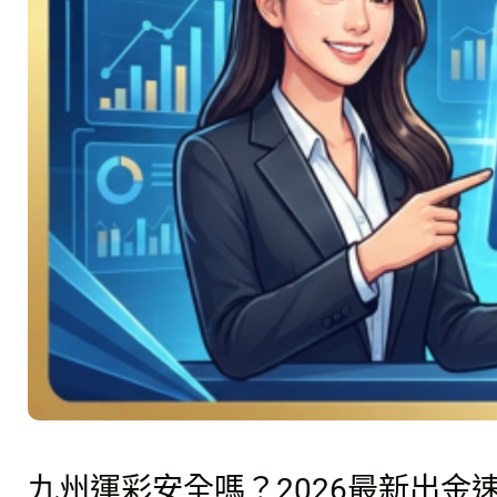
九州運彩安全嗎？2026最新出金