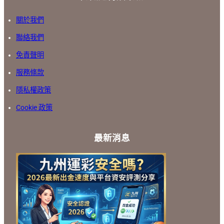
關於我們
聯絡我們
免責聲明
服務條款
隱私權政策
Cookie 政策
最新消息