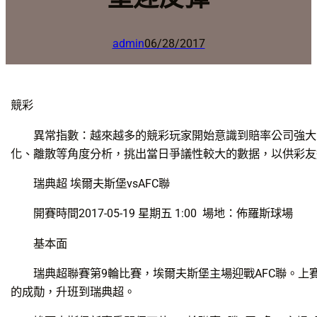
admin
06/28/2017
競彩
異常指數：越來越多的競彩玩家開始意識到賠率公司強大的
化、離散等角度分析，挑出當日爭議性較大的數据，以供彩友
瑞典超 埃爾夫斯堡vsAFC聯
開賽時間2017-05-19 星期五 1:00 場地：佈羅斯球場
基本面
瑞典超聯賽第9輪比賽，埃爾夫斯堡主場迎戰AFC聯。上賽
的成勣，升班到瑞典超。