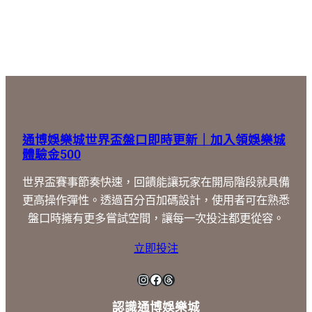
通博娛樂城世界盃盤口即時更新｜加入領娛樂城
體驗金500
世界盃賽事節奏快速，回饋能讓玩家在開局階段就具備
更高操作彈性。透過百分百加碼設計，使用者可在熟悉
盤口時擁有更多嘗試空間，讓每一次投注都更從容。
立即投注
Instagram
Facebook
Threads
認識通博娛樂城