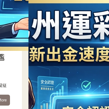
足
界
下
尷
足征
:
More
慘