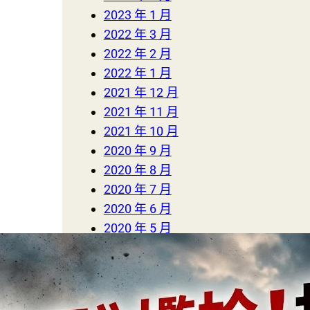
2023 年 1 月
2022 年 3 月
2022 年 2 月
2022 年 1 月
2021 年 12 月
2021 年 11 月
2021 年 10 月
2020 年 9 月
2020 年 8 月
2020 年 7 月
2020 年 6 月
2020 年 5 月
2020 年 4 月
2020 年 3 月
2020 年 2 月
2020 年 1 月