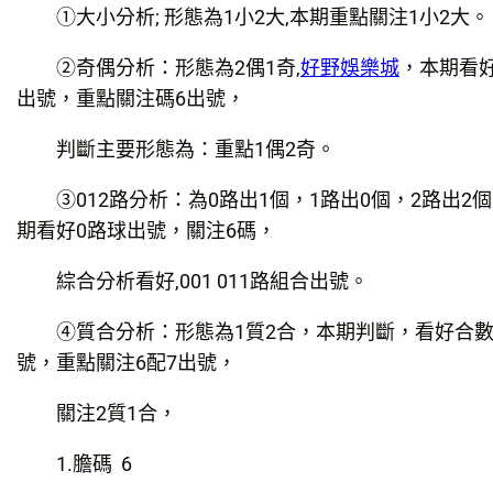
①大小分析; 形態為1小2大,本期重點關注1小2大。
②奇偶分析：形態為2偶1奇,
好野娛樂城
，本期看
出號，重點關注碼6出號，
判斷主要形態為：重點1偶2奇。
③012路分析：為0路出1個，1路出0個，2路出2
期看好0路球出號，關注6碼，
綜合分析看好,001 011路組合出號。
④質合分析：形態為1質2合，本期判斷，看好合
號，重點關注6配7出號，
關注2質1合，
1.膽碼 6