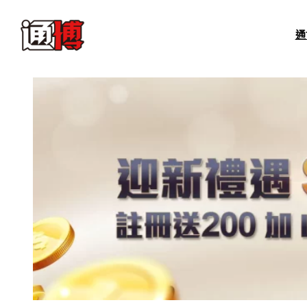
跳
至
通
主
要
內
容