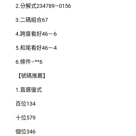
2.分解式234789—0156
3.二碼組合67
4.跨度看好46—-6
5.和尾看好46—-4
6.條件–**6
【號碼推薦】
1.直選復式
百位134
十位579
個位346