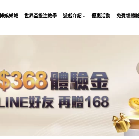
博娛樂城
世界盃投注教學
遊戲介紹
優惠活動
免費領體