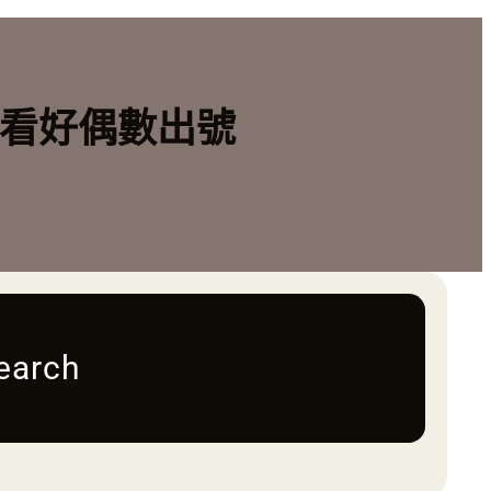
：看好偶數出號
earch