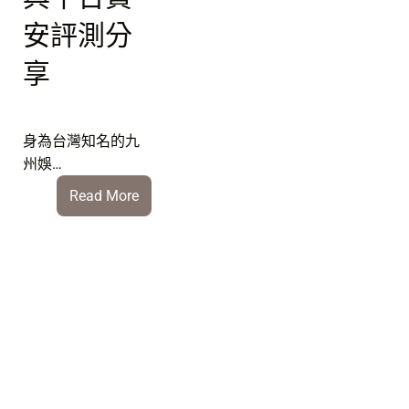
強
安評測分
強
對
享
決
身為台灣知名的九
州娛…
:
Read More
九
州
運
彩
安
全
嗎？
2026
最