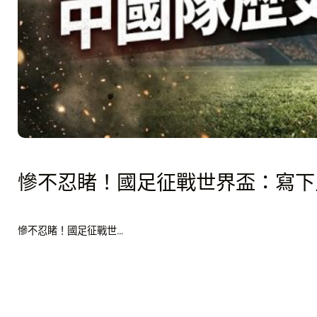
慘不忍睹！國足征戰世界盃：寫下
慘不忍睹！國足征戰世…