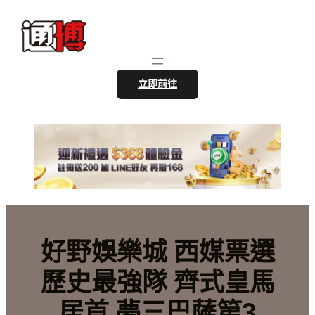
跳
至
主
要
立即前往
內
容
好野娛樂城 西媒票選
歷史最強隊 齊式皇馬
居首 夢三巴薩第3