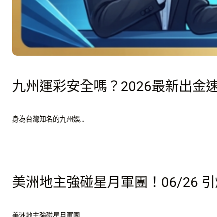
九州運彩安全嗎？2026最新出金
身為台灣知名的九州娛…
美洲地主強碰星月軍團！06/26 引爆
美洲地主強碰星月軍團…