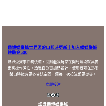
通博娛樂城世界盃盤口即時更新｜加入領娛樂城
體驗金500
世界盃賽事節奏快速，回饋能讓玩家在開局階段就具備
更高操作彈性。透過百分百加碼設計，使用者可在熟悉
盤口時擁有更多嘗試空間，讓每一次投注都更從容。
立即投注
Instagram
Facebook
Threads
認識通博娛樂城