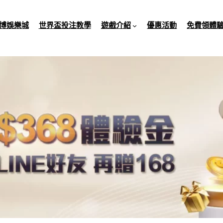
博娛樂城
世界盃投注教學
遊戲介紹
優惠活動
免費領體