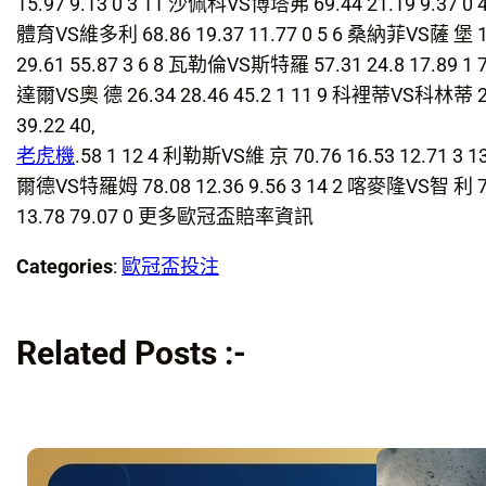
15.97 9.13 0 3 11 沙佩科VS博塔弗 69.44 21.19 9.37 0 
體育VS維多利 68.86 19.37 11.77 0 5 6 桑納菲VS薩 堡 1
29.61 55.87 3 6 8 瓦勒倫VS斯特羅 57.31 24.8 17.89 1 
達爾VS奧 德 26.34 28.46 45.2 1 11 9 科裡蒂VS科林蒂 2
39.22 40,
老虎機
.58 1 12 4 利勒斯VS維 京 70.76 16.53 12.71 3 1
爾德VS特羅姆 78.08 12.36 9.56 3 14 2 喀麥隆VS智 利 7
13.78 79.07 0 更多歐冠盃賠率資訊
Categories
:
歐冠盃投注
Related Posts :-