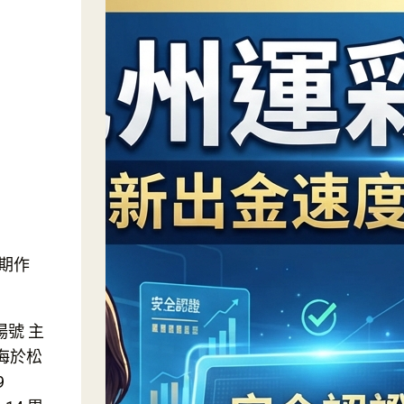
期作
場號 主
 海於松
9