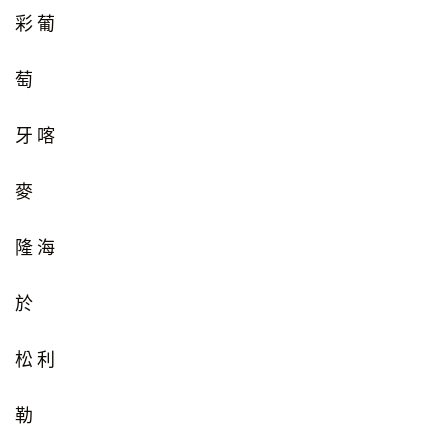
彩 葡
萄
牙 喀
麥
隆 海
於
松 利
勒