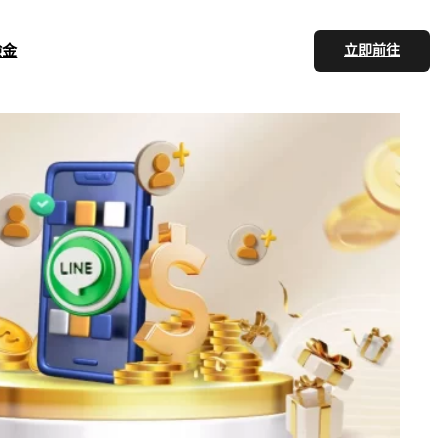
驗金
立即前往