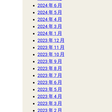
2024 年 6 月
2024 年 5 月
2024 年 4 月
2024 年 3 月
2024 年 1 月
2023 年 12 月
2023 年 11 月
2023 年 10 月
2023 年 9 月
2023 年 8 月
2023 年 7 月
2023 年 6 月
2023 年 5 月
2023 年 4 月
2023 年 3 月
2023 年 2 月