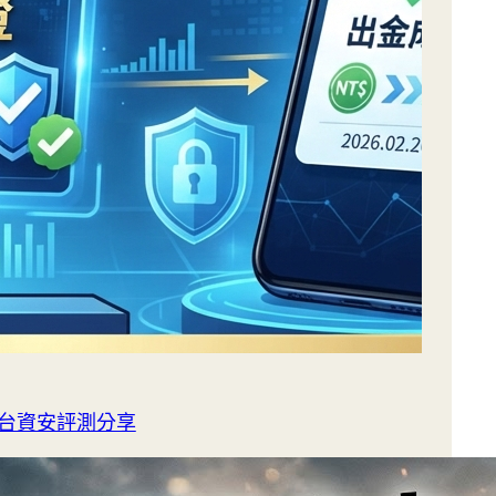
平台資安評測分享