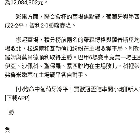
為12,084,302元。
彩果方面，聯合會杯的兩場焦點戰，葡萄牙與墨西
成2-2平，智利2-0勝喀麥隆。
挪超賽場，積分榜前兩名的羅森博格與薩普斯堡均
場敗北，松達爾和瓦勒倫加紛紛在主場收獲平局。利勒
羅姆與莫爾德順利取得主勝。巴甲6場賽事竟無一場主
伊亞、沙佩科、聖保羅、累西腓均在主場敗北，科裡蒂
弗魯米嫩塞在主場戰平各自對手。
[小炮命中葡萄牙冷平！買歐冠盃賠率問小炮][新人1
[下載APP]
勝
負