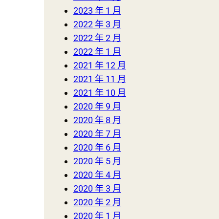
2023 年 1 月
2022 年 3 月
2022 年 2 月
2022 年 1 月
2021 年 12 月
2021 年 11 月
2021 年 10 月
2020 年 9 月
2020 年 8 月
2020 年 7 月
2020 年 6 月
2020 年 5 月
2020 年 4 月
2020 年 3 月
2020 年 2 月
2020 年 1 月