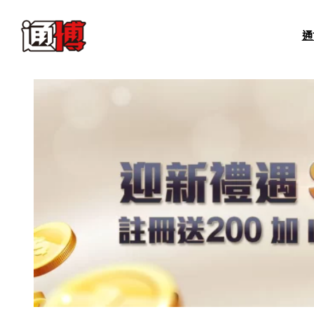
跳
至
通
主
要
內
容