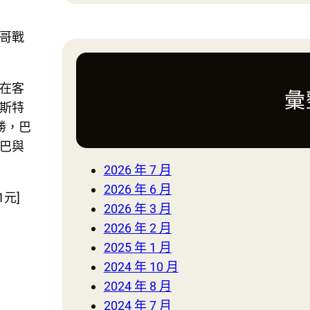
a
r
哥戰
c
h
在客
彙
斯特
勝，巴
巴與
2026 年 7 月
2026 年 6 月
元]
2026 年 3 月
2026 年 2 月
2025 年 1 月
2024 年 10 月
2024 年 8 月
2024 年 7 月