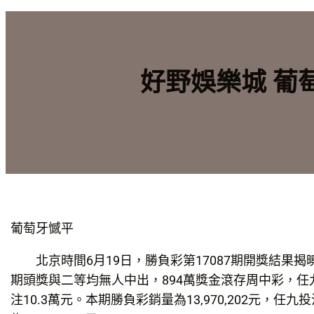
好野娛樂城 葡
葡萄牙憾平
北京時間6月19日，勝負彩第17087期開獎結果揭
期頭獎與二等均無人中出，894萬獎金滾存周中彩，任九
注10.3萬元。本期勝負彩銷量為13,970,202元，任九