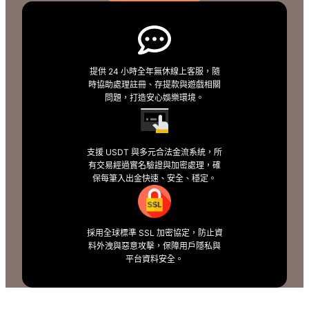
戰神賽特 通博送8888
玩運彩
現金版
老虎機
提供 24 小時全年無休線上客服，隨
老虎機攻略
老虎機遊戲
時協助處理註冊、存提款與遊戲相關
問題，打造安心娛樂環境。
老虎機遊戲全解析
通博娛樂城
運彩官網
香港六合彩
支援 USDT 與多元合法金流系統，所
有交易經過實名驗證與加密處理，確
保每筆入出金快速、安全、穩定。
採用全球標準 SSL 加密協定，防止資
料外洩與惡意攻擊，保障用戶隱私與
平台資料安全。