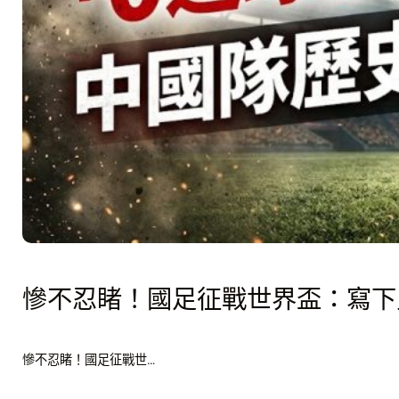
慘不忍睹！國足征戰世界盃：寫下
慘不忍睹！國足征戰世…