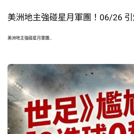
美洲地主強碰星月軍團！06/26 引爆
美洲地主強碰星月軍團…