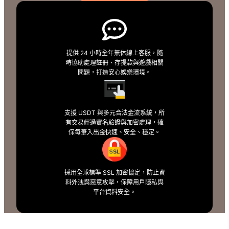
戰神賽特 通博送8888
玩運彩
現金版
老虎機
提供 24 小時全年無休線上客服，隨
老虎機攻略
老虎機遊戲
時協助處理註冊、存提款與遊戲相關
問題，打造安心娛樂環境。
老虎機遊戲全解析
通博娛樂城
運彩官網
香港六合彩
支援 USDT 與多元合法金流系統，所
有交易經過實名驗證與加密處理，確
保每筆入出金快速、安全、穩定。
採用全球標準 SSL 加密協定，防止資
料外洩與惡意攻擊，保障用戶隱私與
平台資料安全。