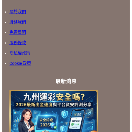
關於我們
聯絡我們
免責聲明
服務條款
隱私權政策
Cookie 政策
最新消息