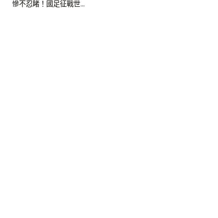
慘不忍睹！國足征戰世…