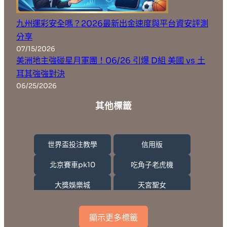
九州運彩安全嗎？2026最新出金速度與平台資安評測
分享
07/15/2026
美洲地主強碰星月軍團！06/26 引爆 D組 美國 vs 土
耳其強強對決
06/25/2026
其他標籤
世界盃投注教學
信用版
北京賽車pk10
吃角子老虎機
大獎娛樂城
天宮聖女
娛樂城
娛樂城優惠
顯示更多標籤
娛樂城體驗金
娛樂城體驗金500