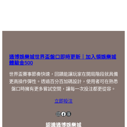
通博娛樂城世界盃盤口即時更新｜加入領娛樂城
體驗金500
世界盃賽事節奏快速，回饋能讓玩家在開局階段就具備
更高操作彈性。透過百分百加碼設計，使用者可在熟悉
盤口時擁有更多嘗試空間，讓每一次投注都更從容。
立即投注
Instagram
Facebook
Threads
認識通博娛樂城