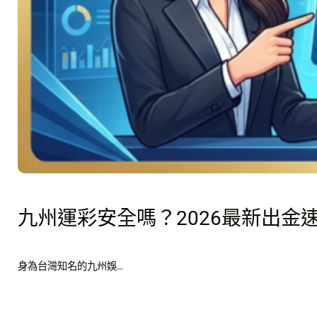
九州運彩安全嗎？2026最新出金
身為台灣知名的九州娛…