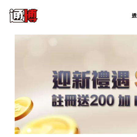
跳
至
通
主
要
內
容