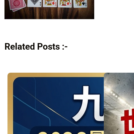
Related Posts :-
美洲地主
強碰星月
軍團！
06/26 引