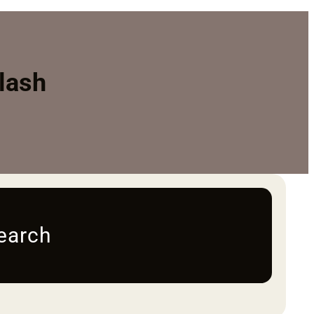
lash
earch