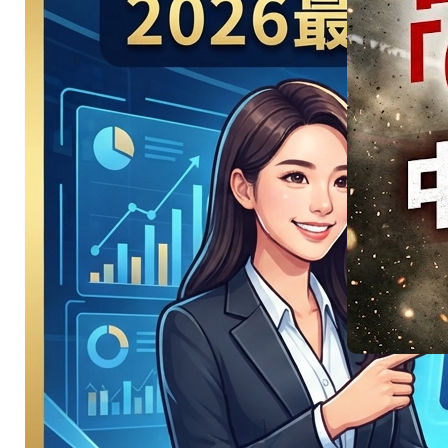
爆 D組 美
國 vs 土耳
其強強對
決
美洲地主強碰星月
軍團…
:
Read More
美
洲
地
主
強
慘不忍
碰
星