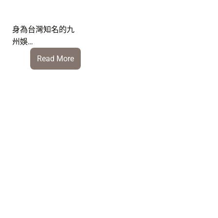
身為台灣知名的九
州娛…
:
Read More
九
州
運
彩
安
全
嗎？
2026
最
新
出
金
速