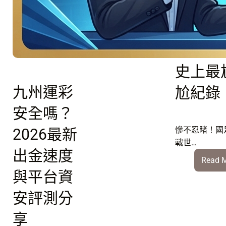
睹！國
月
軍
征戰世
團！
盃：寫
06/26
引
史上最
爆
D
九州運彩
尬紀錄
組
安全嗎？
美
國
慘不忍睹！國
2026最新
vs
戰世…
土
出金速度
Read 
耳
與平台資
其
強
安評測分
強
對
享
決