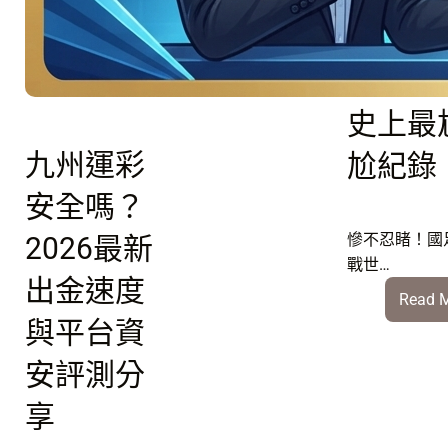
月
軍
征戰世
團！
盃：寫
06/26
引
史上最
爆
D
九州運彩
尬紀錄
組
安全嗎？
美
國
慘不忍睹！國
2026最新
vs
戰世…
土
出金速度
Read 
耳
與平台資
其
強
安評測分
強
對
享
決