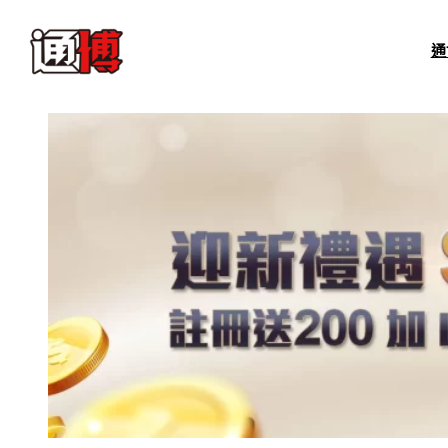
跳
至
通
主
要
內
容