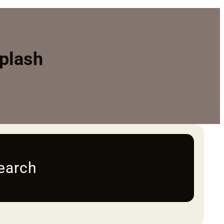
plash
earch