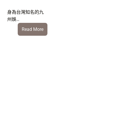
身為台灣知名的九
州娛…
:
Read More
九
州
運
彩
安
全
嗎？
2026
最
新
出
金
速