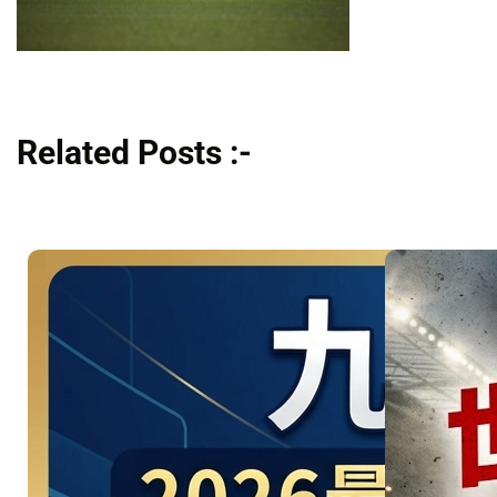
Related Posts :-
美洲地主
強碰星月
軍團！
06/26 引
爆 D組 美