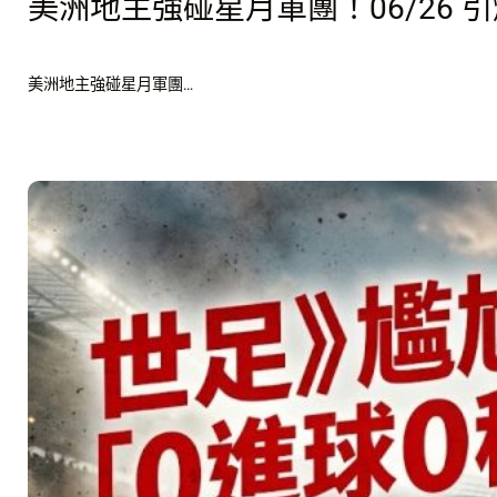
美洲地主強碰星月軍團！06/26 引爆
美洲地主強碰星月軍團…