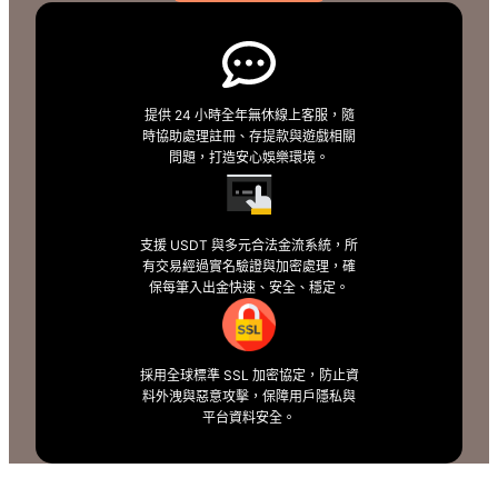
戰神賽特 通博送8888
玩運彩
現金版
老虎機
提供 24 小時全年無休線上客服，隨
老虎機攻略
老虎機遊戲
時協助處理註冊、存提款與遊戲相關
問題，打造安心娛樂環境。
老虎機遊戲全解析
通博娛樂城
運彩官網
香港六合彩
支援 USDT 與多元合法金流系統，所
有交易經過實名驗證與加密處理，確
保每筆入出金快速、安全、穩定。
採用全球標準 SSL 加密協定，防止資
料外洩與惡意攻擊，保障用戶隱私與
平台資料安全。