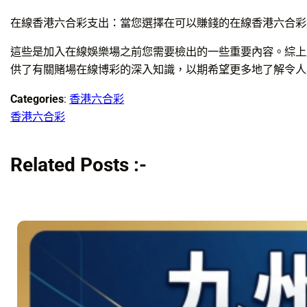
在線香港六合彩支出：當您選擇在可以賺錢的在線香港六合
這些是加入在線娛樂場之前您需要檢出的一些重要內容。綜上
供了有關賭場在線博彩的深入知識，以期希望更多地了解令人
Categories
:
香港六合彩
香港六合彩
Related Posts :-