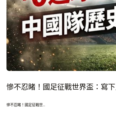
慘不忍睹！國足征戰世界盃：寫下
慘不忍睹！國足征戰世…