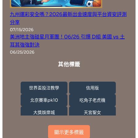
九州運彩安全嗎？2026最新出金速度與平台資安評測
分享
07/15/2026
美洲地主強碰星月軍團！06/26 引爆 D組 美國 vs 土
耳其強強對決
06/25/2026
其他標籤
世界盃投注教學
信用版
北京賽車pk10
吃角子老虎機
大獎娛樂城
天宮聖女
娛樂城
娛樂城優惠
顯示更多標籤
娛樂城體驗金
娛樂城體驗金500