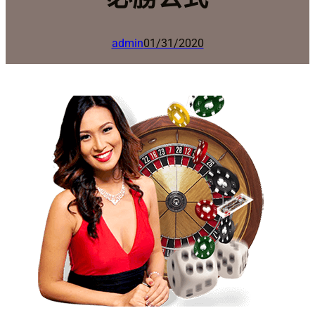
admin
01/31/2020