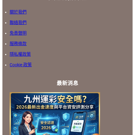
關於我們
聯絡我們
免責聲明
服務條款
隱私權政策
Cookie 政策
最新消息