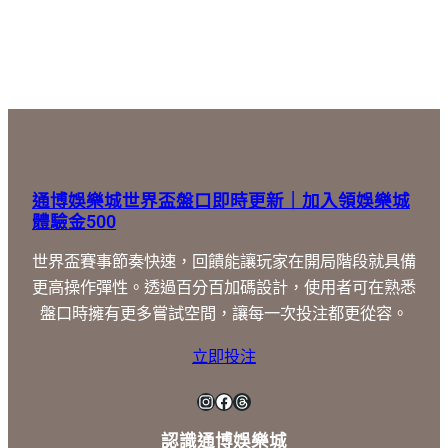
通博娛樂城世界盃盤口即時更新｜加入領娛樂城
體驗金500
世界盃賽事節奏快速，回饋能讓玩家在開局階段就具備
更高操作彈性。透過百分百加碼設計，使用者可在熟悉
盤口時擁有更多嘗試空間，讓每一次投注都更從容。
立即投注
Instagram
Facebook
Threads
認識通博娛樂城