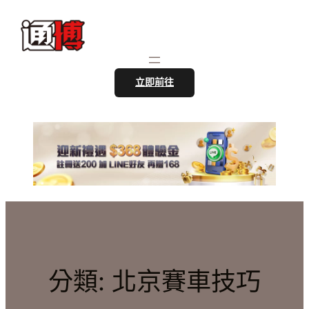
跳
至
主
要
立即前往
內
容
分類:
北京賽車技巧