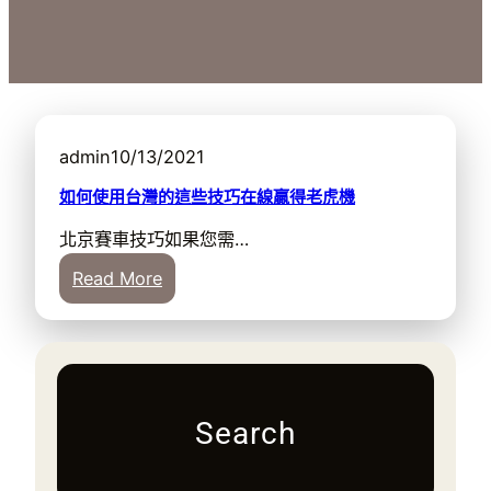
admin
10/13/2021
如何使用台灣的這些技巧在線贏得老虎機
北京賽車技巧如果您需…
:
Read More
如
何
使
用
台
Search
灣
的